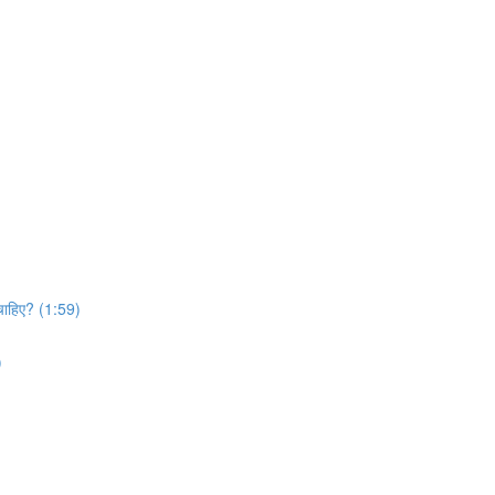
 चाहिए? (1:59)
)