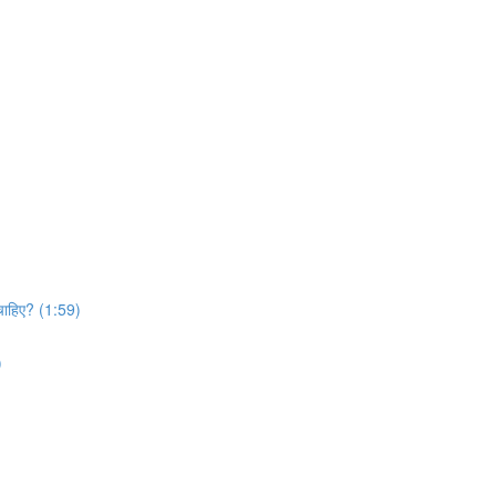
 चाहिए? (1:59)
)