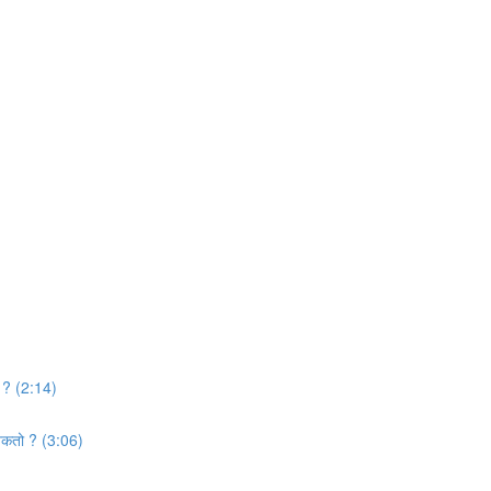
ो ? (2:14)
 शकतो ? (3:06)