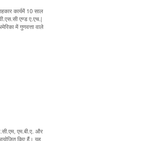
लाहकार कार्यमें 10 साल
वी.एस.सी एण्ड ए.एच.|
ेरिका में गुणवत्ता वाले
एम.सी.एम, एम.बी.ए. और
्रम आयोजित किए हैं। यह